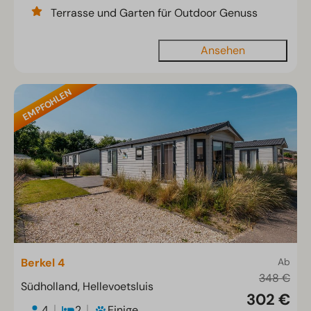
Terrasse und Garten für Outdoor Genuss
Ansehen
EMPFOHLEN
Berkel 4
Ab
348 €
Südholland, Hellevoetsluis
302 €
4
2
Einige