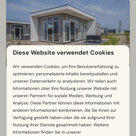
Diese Website verwendet Cookies
Wir verwenden Cookies, um Ihre Benutzererfahrung zu
optimieren, personalisierte Inhalte bereitzustellen und
Pavilion 4
Ab
unseren Datenverkehr zu analysieren. Wir teilen auch
358 €
Südholland, Hellevoetsluis
Informationen über Ihre Nutzung unserer Website mit
311 €
unseren Partnern für soziale Medien, Werbung und
4
2
Einige
3 Nächte
Analyse. Diese Partner können diese Informationen mit
2 Personen
Gemütliches Pavilion mit warmem
anderen Informationen kombinieren, die Sie ihnen zur
Wohnbereich
Verfügung gestellt haben oder die sie aufgrund Ihrer
Nutzung ihrer Dienste gesammelt haben. Weitere
Voll ausgestattete Küche vorhanden
Informationen finden Sie in unserer
Terrasse ideal für Sonnentage