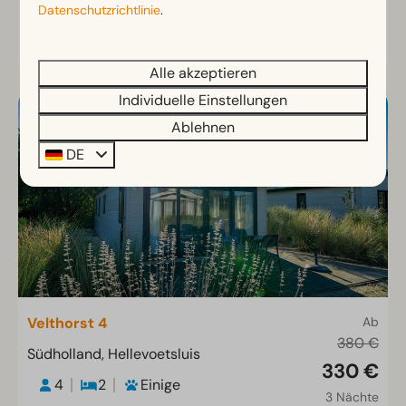
Datenschutzrichtlinie
.
Ansehen
Alle akzeptieren
Individuelle Einstellungen
Ablehnen
DE
Velthorst 4
Ab
380 €
Südholland, Hellevoetsluis
330 €
4
2
Einige
3 Nächte