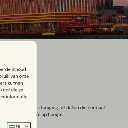
eerde inhoud
bruik van onze
ners kunnen
t of die ze
er informatie
t krijgen bezoekers toegang tot daken die normaal
ctuur van Rotterdam op hoogte.
NL