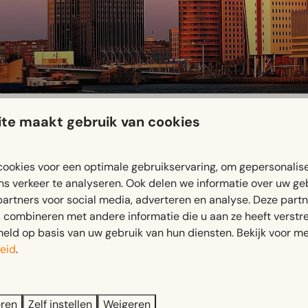
te maakt gebruik van cookies
ookies voor een optimale gebruikservaring, om gepersonalis
ns verkeer te analyseren. Ook delen we informatie over uw ge
partners voor social media, adverteren en analyse. Deze part
combineren met andere informatie die u aan ze heeft verstrek
ld op basis van uw gebruik van hun diensten. Bekijk voor me
eid
.
de Rotterdamse Dakendagen. Tijdens dit bijzondere evenemen
 uitzichten, inspirerende routes en ontdek de moderne archite
eren
Zelf instellen
Weigeren