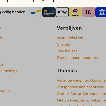
Veilig betalen
e
Verblijven
ie
Vakantiehuizen
Chalets
Tiny houses
Groepsaccommodaties
cs
Thema's
ke melding
Vakantie vieren bij Rockanje
Ontspannen aan het strand
Events
Ontdek Rotterdam vanaf ons
Met z'n tweetjes op vakantie