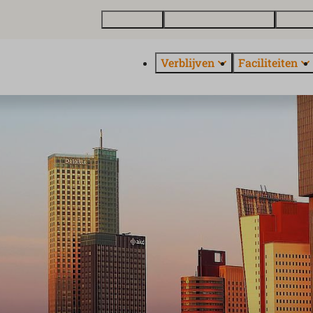
Plattegrond
Vakantiewoning kopen
Over E
Verblijven
Faciliteiten