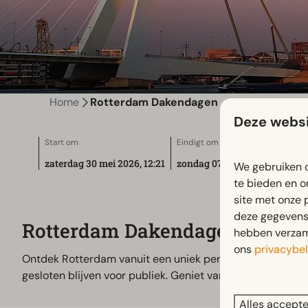
Home
Rotterdam Dakendagen
Deze websi
Start om
Eindigt om
zaterdag 30 mei 2026, 12:21
zondag 07 juni 2026, 00:00
We gebruiken c
te bieden en o
site met onze 
deze gegevens 
Rotterdam Dakendagen
hebben verzame
ons
privacybel
Ontdek Rotterdam vanuit een uniek perspectief tijdens 
gesloten blijven voor publiek. Geniet van spectaculaire
Alles accept