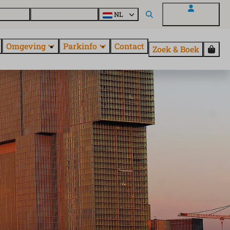
uroParcs
Ontdek alle parken
NL
Mijn EuroParcs
Omgeving
Parkinfo
Contact
Zoek & Boek