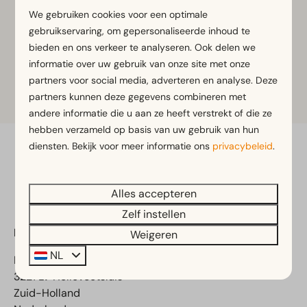
We gebruiken cookies voor een optimale
Adventuredome
gebruikservaring, om gepersonaliseerde inhoud te
bieden en ons verkeer te analyseren. Ook delen we
informatie over uw gebruik van onze site met onze
partners voor social media, adverteren en analyse. Deze
Snackbar
partners kunnen deze gegevens combineren met
andere informatie die u aan ze heeft verstrekt of die ze
hebben verzameld op basis van uw gebruik van hun
diensten. Bekijk voor meer informatie ons
privacybeleid
.
Veilig betalen
Alles accepteren
Zelf instellen
EuroParcs Poort van Zeeland
Weigeren
NL
Parkweg 2
3221 LV Hellevoetsluis
Zuid-Holland