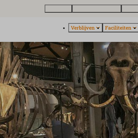
Plattegrond
Vakantiewoning kopen
Over E
Verblijven
Faciliteiten