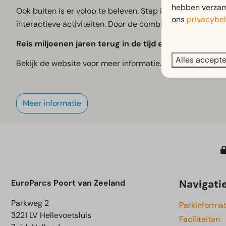
hebben verzame
Ook buiten is er volop te beleven. Stap in een MIG-gevec
ons
privacybel
interactieve activiteiten. Door de combinatie van geschied
Reis miljoenen jaren terug in de tijd en ontdek een 
Alles accept
Bekijk de website voor meer informatie.
Meer informatie
Navigati
EuroParcs Poort van Zeeland
Parkweg 2
Parkinformat
3221 LV Hellevoetsluis
Faciliteiten