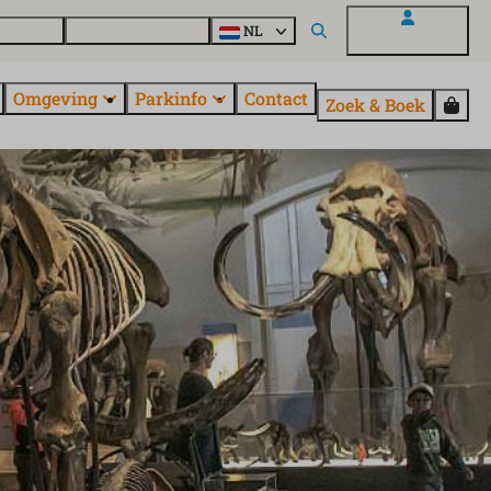
uroParcs
Ontdek alle parken
NL
Mijn EuroParcs
Omgeving
Parkinfo
Contact
Zoek & Boek