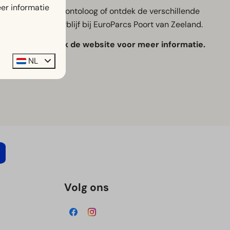
er informatie
 als een echte paleontoloog of ontdek de verschillende
uit tijdens je verblijf bij EuroParcs Poort van Zeeland.
re verhalen.Bekijk de website voor meer informatie.
NL
Volg ons