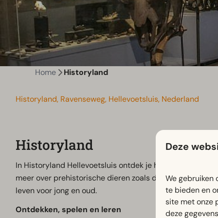
Home
Historyland
Historyland, Ravenseweg, Hellevoetsluis, Nederland
Historyland
Deze websi
In Historyland Hellevoetsluis ontdek je hoe de aarde e
meer over prehistorische dieren zoals de holenbeer en sa
We gebruiken c
te bieden en o
leven voor jong en oud.
site met onze 
Ontdekken, spelen en leren
deze gegevens 