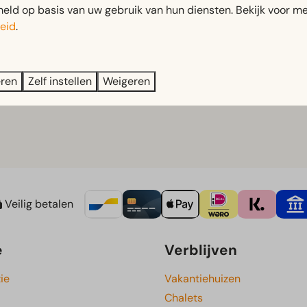
ld op basis van uw gebruik van hun diensten. Bekijk voor me
htsvliegtuig of gevechtshelikopter, ga op zoek naar fossielen
eid
.
enis, techniek en avontuur is Historyland een veelzijdig dagje 
wereld vol dinosauriërs, prehistorische dieren en bijzonde
eren
Zelf instellen
Weigeren
Veilig betalen
e
Verblijven
ie
Vakantiehuizen
Chalets