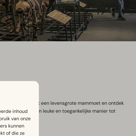
inosauriërs, ontmoet een levensgrote mammoet en ontdek
eschiedenis op een leuke en toegankelijke manier tot
eerde inhoud
bruik van onze
ners kunnen
t of die ze